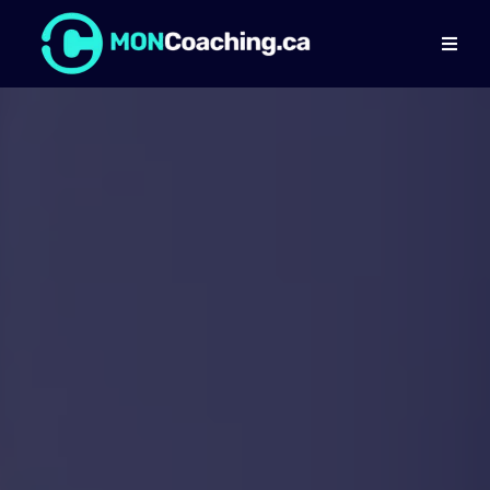
MONCOACHING,
L'ALLIÉ DES
ENTREPRENEURS,
DES CADRES ET DES
GESTIONNAIRES
OBTENEZ LE SUCCÈS QUE VOUS
VOULEZ