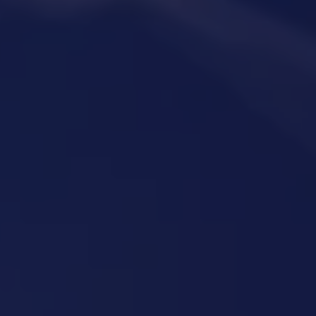
LEADERSHIP
//
COMMUNICATION
//
VENTES
DÉMARRAGE ET
COMMERCIALISATION
//
GESTION STRATÉGIE
D’AFFAIRES ET DE
CROISSANCE